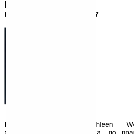
Кэтлин Вудивисс
03.06.1939 — 06.07.2007
Кэтлин Вудивисс (Kathleen Wo
американская писательница, по пра