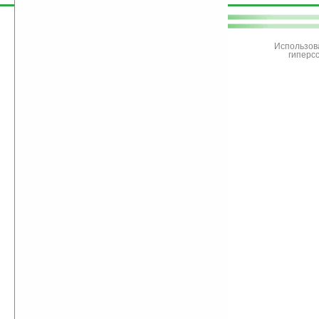
поддержите
Ладошки
Использов
гиперс