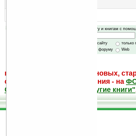
Так велика моя любовь
еще нет оценки, примите участие
!
Шанна
народная оценка
:
5
Помогите Ладошкам стать лучше
Поиск по сайту и книгам с пом
своей поддержкой.
Хочешь футболку?
только по сайту
только
по сайту и форуму
Web
поиск
и обсуждение книг, новых, ста
советы других и ваши мнения - на
Ф
САЙТА "Книги, книги, и другие книги"