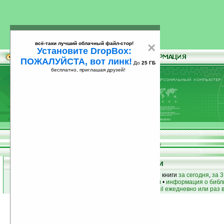
всё-таки лучший облачный файл-стор!
×
Установите DropBox:
ПОЖАЛУЙСТА, вот линк!
До
25 ГБ
бесплатно, приглашая друзей!
Установите
всё-таки лучший облачный файл-стор!
DropBox: ПОЖАЛУЙСТА, вот линк!
До
25
бесплатно, приглашая друзей!
ГБ
Книги
лучшие книги
•
популярные книги
• новые книги
за сегодня
,
за 3
книги по жанру
•
книги по авторам
•
информация о библ
простые
анонсы новых книг
на email ежедневно или раз 