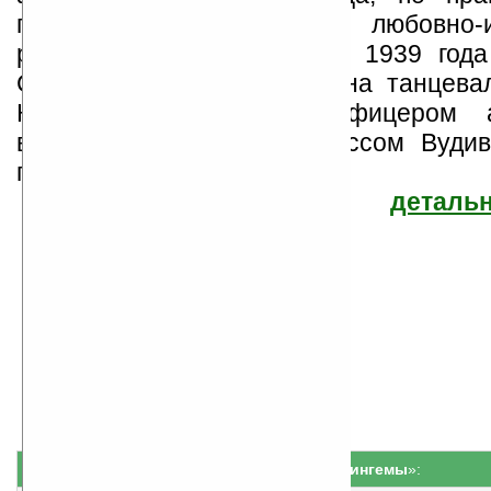
пионером современного любовно-ис
романа. Родилась 3 июня 1939 года
США. В возрасте 16 лет на танцева
Кэтлин знакомится с офицером а
военно-воздушных сил Россом Вудив
год они женятся, и...
детальн
Кэтлин Вудивисс
Найдено
Жанр: Беллетристика
16
Все книги автора
книг
Серия «
Бирмингемы
»: