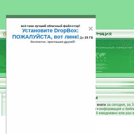
всё-таки лучший облачный файл-стор!
×
Установите DropBox:
ПОЖАЛУЙСТА, вот линк!
До
25 ГБ
бесплатно, приглашая друзей!
Установите
всё-таки лучший облачный файл-стор!
DropBox: ПОЖАЛУЙСТА, вот линк!
До
25
бесплатно, приглашая друзей!
ГБ
Книги
лучшие книги
•
популярные книги
• новые книги
за сегодня
,
за 3
книги по жанру
•
книги по авторам
•
информация о библ
простые
анонсы новых книг
на email ежедневно или раз 