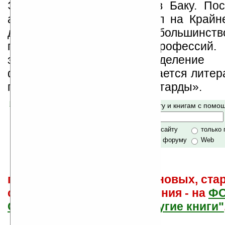
Эльхан Аскеров родился в Баку. По
армии пять лет проработал на Крайн
девяностых годах, как и большинств
граждан, сменил много профессий.
закончил вечернее отделение ю
факультета. Активно занимается литер
года. Дебютный роман «Бастарды».
Помогите Ладошкам стать лучше
Поиск по сайту и книгам с пом
своей поддержкой.
Хочешь футболку?
только по сайту
только
по сайту и форуму
Web
поиск
и обсуждение книг, новых, ста
советы других и ваши мнения - на
Ф
САЙТА "Книги, книги, и другие книги"