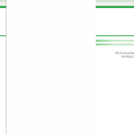
поддержите
Ладошки
Использов
гиперс