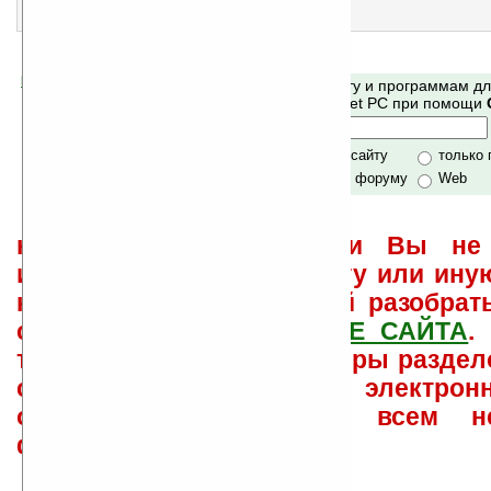
3
Aston Martin DBR9 VGA
Тема для экрана Today
Помогите Ладошкам стать лучше
Поиск по сайту и программам д
своей поддержкой.
Mobile и Pocket PC при помощи
Хочешь футболку?
только по сайту
только
по сайту и форуму
Web
не забывайте, что если Вы не 
использовать или найти ту или ину
как ее настроить и с ней разобрат
свои вопросы в
ФОРУМЕ САЙТА
.
такого характера менеджеры раздел
сайта лично по электрон
ответов\советов давать всем н
физически.