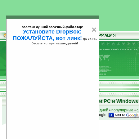
всё-таки лучший облачный файл-стор!
×
Установите DropBox:
ПОЖАЛУЙСТА, вот линк!
До
25 ГБ
бесплатно, приглашая друзей!
Установите
всё-таки лучший облачный файл-стор!
DropBox: ПОЖАЛУЙСТА, вот линк!
До
25
бесплатно, приглашая друзей!
ГБ
Программы для КПК Pocket PC и Windows 
к началу раздела
•
за сегодня
•
за 3 дня
•
за 7 дней
•
популярные
•
с
анонсы программ на email
• наш
на Google:
Условия поиска:
Найдено
Автор программ: Stormrider
3