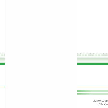
поддержите
Ладошки
Использов
гиперс