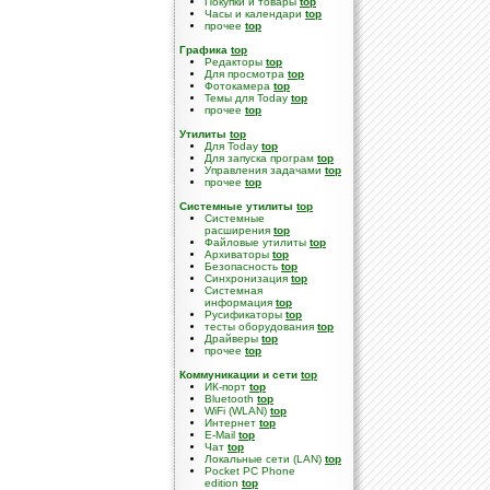
Покупки и товары
top
Часы и календари
top
прочее
top
Графика
top
Редакторы
top
Для просмотра
top
Фотокамера
top
Темы для Today
top
прочее
top
Утилиты
top
Для Today
top
Для запуска програм
top
Управления задачами
top
прочее
top
Системные утилиты
top
Cистемные
расширения
top
Файловые утилиты
top
Архиваторы
top
Безопасность
top
Синхронизация
top
Системная
информация
top
Русификаторы
top
тесты оборудования
top
Драйверы
top
прочее
top
Коммуникации и сети
top
ИК-порт
top
Bluetooth
top
WiFi (WLAN)
top
Интернет
top
E-Mail
top
Чат
top
Локальные сети (LAN)
top
Pocket PC Phone
edition
top