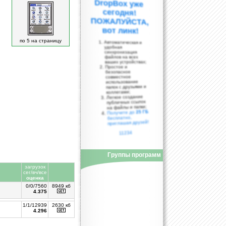
вот линк!
по 5 на страницу
Автоматическая и
удобная
синхронизация
файлов на всех
ваших устройствах;
Простое и
безопасное
совместное
использование
папок с друзьями и
коллегами;
Легкое создание
публичных ссылок
на файлы и папки;
25 ГБ
Получите до
бесплатно,
приглашая друзей!
11234
Группы программ
загрузок
сег/вч/все
оценка
0/0/7560
8949 кб
4.375
1/1/12939
2630 кб
4.296