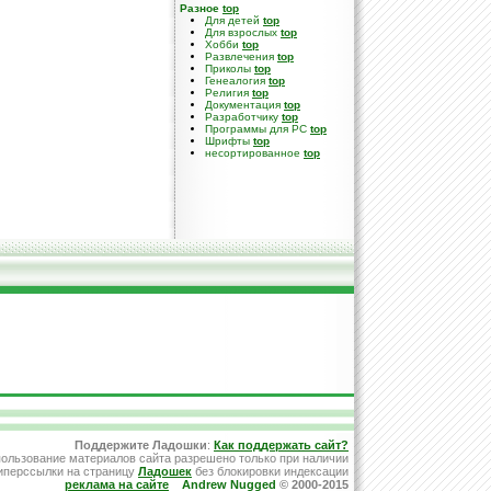
Разное
top
Для детей
top
Для взрослых
top
Хобби
top
Развлечения
top
Приколы
top
Генеалогия
top
Религия
top
Документация
top
Разработчику
top
Программы для PC
top
Шрифты
top
несортированное
top
Поддержите Ладошки
:
Как поддержать сайт?
ользование материалов сайта разрешено только при наличии
иперссылки на страницу
Ладошек
без блокировки индексации
реклама на сайте
Andrew Nugged
© 2000-2015