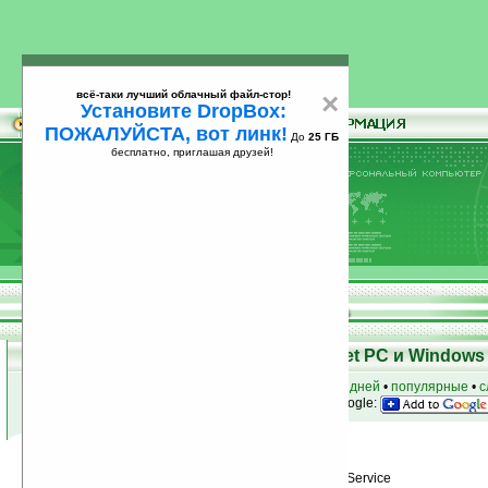
всё-таки лучший облачный файл-стор!
×
Установите DropBox:
ПОЖАЛУЙСТА, вот линк!
До
25 ГБ
бесплатно, приглашая друзей!
Установите
всё-таки лучший облачный файл-стор!
DropBox: ПОЖАЛУЙСТА, вот линк!
До
25
бесплатно, приглашая друзей!
ГБ
Программы для КПК Pocket PC и Windows 
к началу раздела
•
за сегодня
•
за 3 дня
•
за 7 дней
•
популярные
•
с
анонсы программ на email
• наш
на Google:
Условия поиска:
Найдено
Автор программ: Titan Information Service
2