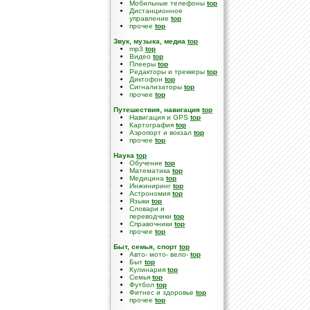
Мобильные телефоны
top
Дистанционное
управление
top
прочее
top
Звук, музыка, медиа
top
mp3
top
Видео
top
Плееры
top
Редакторы и треккеры
top
Диктофон
top
Сигнализаторы
top
прочее
top
Путешествия, навигация
top
Навигация и GPS
top
Картография
top
Аэропорт и вокзал
top
прочее
top
Наука
top
Обучение
top
Математика
top
Медицина
top
Инжиниринг
top
Астрономия
top
Языки
top
Словари и
переводчики
top
Справочники
top
прочее
top
Быт, семья, спорт
top
Авто- мото- вело-
top
Быт
top
Кулинария
top
Семья
top
Футбол
top
Фитнес и здоровье
top
прочее
top