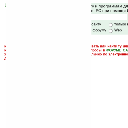
Помогите Ладошкам стать лучше
Поиск по сайту и программам д
своей поддержкой.
Mobile и Pocket PC при помощи
Хочешь футболку?
только по сайту
только
по сайту и форуму
Web
не забывайте, что если Вы не знаете как использовать или найти ту ил
настроить и с ней разобраться - пишите свои вопросы в
ФОРУМЕ СА
характера менеджеры разделов или автор сайта лично по электронно
давать всем не успевают физически.