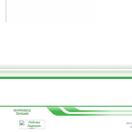
поддержите
Ладошки
Исп
г