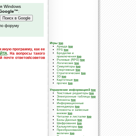
ля Windows
Google™
:
 по форуму
Игры
top
Аркада
top
и иную программу, как ее
FPS
top
ЙТА
. На вопросы такого
Бродилки и
приключения
top
й почте ответов\советов
Ролевые (RPG)
top
Логические
top
Симуляторы
top
Спортивные
top
Стратегические
top
3D
top
Карточные
top
прочее
top
Управление информацией
top
Текстовые редакторы
top
Электронные таблицы
top
Финансы
top
Информационные
менеджеры
top
Блокноты и записные
книжки
top
Читалки и листалки
top
Базы Данных
top
Шифрование
top
Калькуляторы
top
Преобразование
величин
top