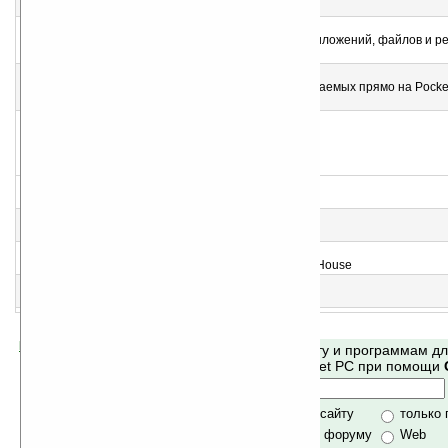
Пасьянс
4
Spb Clone v1.5.9
Утилита для клонирования и восстановления приложений, файлов и р
на нескольких Pocket PC
5
Spb AirSetup v1.0
Инструмент для создания инсталляторов, запускаемых прямо на Pocke
без участия настольного компьютера
6
Spb Lines Game 1.0
Клон игры «Линии»
7
Spb Minesweeper Game v1.0
Сапер
8
Spb GamePack v1.0
Коллекция лучших игр от компании Spb Software House
9
Spb Arkaball v1.0
Клон арканоида
Помогите Ладошкам стать лучше
Поиск по сайту и программам д
своей поддержкой.
Mobile и Pocket PC при помощи
Хочешь футболку?
только по сайту
только
по сайту и форуму
Web