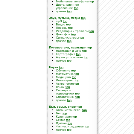
Мобильные телефоны
top
Дистанционное
управление
top
прочее
top
Звук, музыка, медиа
top
mp3
top
Видео
top
Плееры
top
Редакторы и треккеры
top
Диктофон
top
Сигнализаторы
top
прочее
top
Путешествия, навигация
top
Навигация и GPS
top
Картография
top
Аэропорт и вокзал
top
прочее
top
Наука
top
Обучение
top
Математика
top
Медицина
top
Инжиниринг
top
Астрономия
top
Языки
top
Словари и
переводчики
top
Справочники
top
прочее
top
Быт, семья, спорт
top
Авто- мото- вело-
top
Быт
top
Кулинария
top
Семья
top
Футбол
top
Фитнес и здоровье
top
прочее
top