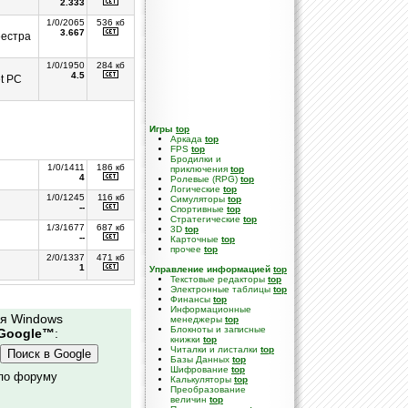
2.333
1/0/2065
536 кб
3.667
еестра
1/0/1950
284 кб
4.5
t PC
Игры
top
Аркада
top
FPS
top
Бродилки и
1/0/1411
186 кб
приключения
top
4
Ролевые (RPG)
top
Логические
top
1/0/1245
116 кб
Симуляторы
top
--
Спортивные
top
Стратегические
top
1/3/1677
687 кб
3D
top
--
Карточные
top
прочее
top
2/0/1337
471 кб
1
Управление информацией
top
Текстовые редакторы
top
Электронные таблицы
top
Финансы
top
Информационные
ля Windows
менеджеры
top
Блокноты и записные
Google™
:
книжки
top
Читалки и листалки
top
Базы Данных
top
Шифрование
top
 по форуму
Калькуляторы
top
Преобразование
величин
top