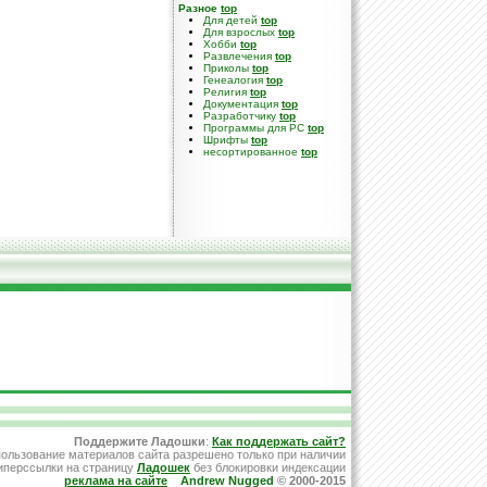
Разное
top
Для детей
top
Для взрослых
top
Хобби
top
Развлечения
top
Приколы
top
Генеалогия
top
Религия
top
Документация
top
Разработчику
top
Программы для PC
top
Шрифты
top
несортированное
top
Поддержите Ладошки
:
Как поддержать сайт?
ользование материалов сайта разрешено только при наличии
иперссылки на страницу
Ладошек
без блокировки индексации
реклама на сайте
Andrew Nugged
© 2000-2015