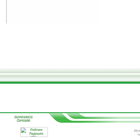
поддержите
Ладошки
Исп
г