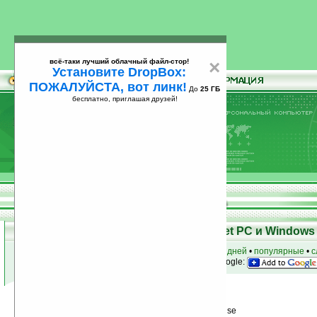
всё-таки лучший облачный файл-стор!
×
Установите DropBox:
ПОЖАЛУЙСТА, вот линк!
До
25 ГБ
бесплатно, приглашая друзей!
Установите
всё-таки лучший облачный файл-стор!
DropBox: ПОЖАЛУЙСТА, вот линк!
До
25
бесплатно, приглашая друзей!
ГБ
Программы для КПК Pocket PC и Windows 
к началу раздела
•
за сегодня
•
за 3 дня
•
за 7 дней
•
популярные
•
с
анонсы программ на email
• наш
на Google:
Условия поиска:
Найдено
Автор программ: SPB Software House
9