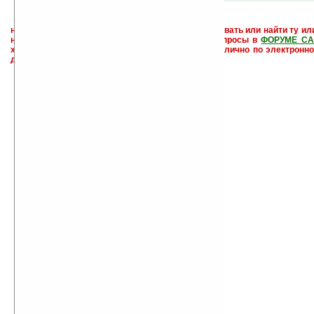
не забывайте, что если Вы не знаете как использовать или найти ту ил
настроить и с ней разобраться - пишите свои вопросы в
ФОРУМЕ СА
характера менеджеры разделов или автор сайта лично по электронно
давать всем не успевают физически.