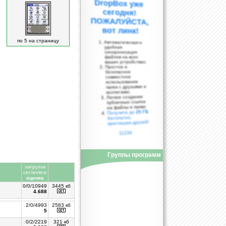
вот линк!
по 5 на страницу
Автоматическая и
удобная
синхронизация
файлов на всех
ваших устройствах;
Простое и
безопасное
совместное
использование
папок с друзьями и
коллегами;
Легкое создание
публичных ссылок
на файлы и папки;
25 ГБ
Получите до
бесплатно,
приглашая друзей!
11234
Группы программ
загрузок
сег/вч/все
оценка
0/0/10949
3445 кб
4.688
2/0/4993
2583 кб
5
0/2/2219
321 кб