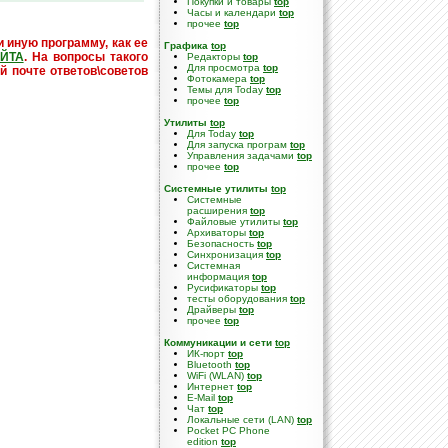
Покупки и товары
top
Часы и календари
top
прочее
top
и иную программу, как ее
Графика
top
ЙТА
. На вопросы такого
Редакторы
top
Для просмотра
top
й почте ответов\советов
Фотокамера
top
Темы для Today
top
прочее
top
Утилиты
top
Для Today
top
Для запуска програм
top
Управления задачами
top
прочее
top
Системные утилиты
top
Cистемные
расширения
top
Файловые утилиты
top
Архиваторы
top
Безопасность
top
Синхронизация
top
Системная
информация
top
Русификаторы
top
тесты оборудования
top
Драйверы
top
прочее
top
Коммуникации и сети
top
ИК-порт
top
Bluetooth
top
WiFi (WLAN)
top
Интернет
top
E-Mail
top
Чат
top
Локальные сети (LAN)
top
Pocket PC Phone
edition
top