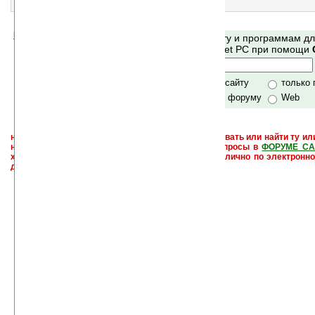
Создание резервной копии контактов
Помогите Ладошкам стать лучше
Поиск по сайту и программам д
своей поддержкой.
Mobile и Pocket PC при помощи
Хочешь футболку?
только по сайту
только
по сайту и форуму
Web
не забывайте, что если Вы не знаете как использовать или найти ту ил
настроить и с ней разобраться - пишите свои вопросы в
ФОРУМЕ СА
характера менеджеры разделов или автор сайта лично по электронно
давать всем не успевают физически.