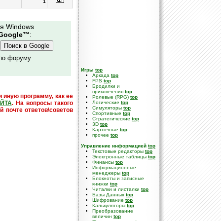
1
ля Windows
Google™
:
 по форуму
Игры
top
Аркада
top
FPS
top
Бродилки и
приключения
top
и иную программу, как ее
Ролевые (RPG)
top
ЙТА
. На вопросы такого
Логические
top
Симуляторы
top
й почте ответов\советов
Спортивные
top
Стратегические
top
3D
top
Карточные
top
прочее
top
Управление информацией
top
Текстовые редакторы
top
Электронные таблицы
top
Финансы
top
Информационные
менеджеры
top
Блокноты и записные
книжки
top
Читалки и листалки
top
Базы Данных
top
Шифрование
top
Калькуляторы
top
Преобразование
величин
top