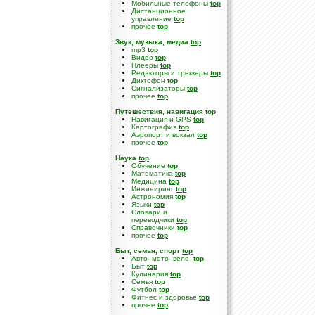
Мобильные телефоны
top
Дистанционное
управление
top
прочее
top
Звук, музыка, медиа
top
mp3
top
Видео
top
Плееры
top
Редакторы и треккеры
top
Диктофон
top
Сигнализаторы
top
прочее
top
Путешествия, навигация
top
Навигация и GPS
top
Картография
top
Аэропорт и вокзал
top
прочее
top
Наука
top
Обучение
top
Математика
top
Медицина
top
Инжиниринг
top
Астрономия
top
Языки
top
Словари и
переводчики
top
Справочники
top
прочее
top
Быт, семья, спорт
top
Авто- мото- вело-
top
Быт
top
Кулинария
top
Семья
top
Футбол
top
Фитнес и здоровье
top
прочее
top