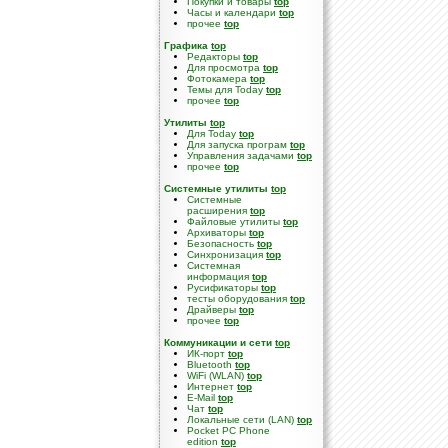
Покупки и товары
top
Часы и календари
top
прочее
top
Графика
top
Редакторы
top
Для просмотра
top
Фотокамера
top
Темы для Today
top
прочее
top
Утилиты
top
Для Today
top
Для запуска програм
top
Управления задачами
top
прочее
top
Системные утилиты
top
Cистемные
расширения
top
Файловые утилиты
top
Архиваторы
top
Безопасность
top
Синхронизация
top
Системная
информация
top
Русификаторы
top
тесты оборудования
top
Драйверы
top
прочее
top
Коммуникации и сети
top
ИК-порт
top
Bluetooth
top
WiFi (WLAN)
top
Интернет
top
E-Mail
top
Чат
top
Локальные сети (LAN)
top
Pocket PC Phone
edition
top