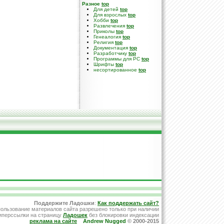
Разное
top
Для детей
top
Для взрослых
top
Хобби
top
Развлечения
top
Приколы
top
Генеалогия
top
Религия
top
Документация
top
Разработчику
top
Программы для PC
top
Шрифты
top
несортированное
top
Поддержите Ладошки
:
Как поддержать сайт?
ользование материалов сайта разрешено только при наличии
иперссылки на страницу
Ладошек
без блокировки индексации
реклама на сайте
Andrew Nugged
© 2000-2015