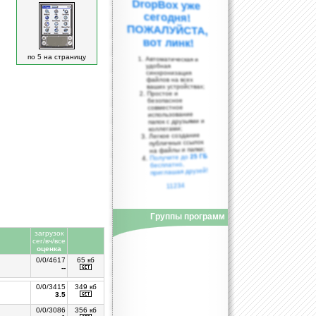
вот линк!
по 5 на страницу
Автоматическая и
удобная
синхронизация
файлов на всех
ваших устройствах;
Простое и
безопасное
совместное
использование
папок с друзьями и
коллегами;
Легкое создание
публичных ссылок
на файлы и папки;
25 ГБ
Получите до
бесплатно,
приглашая друзей!
11234
Группы программ
загрузок
сег/вч/все
оценка
0/0/4617
65 кб
--
0/0/3415
349 кб
3.5
0/0/3086
356 кб