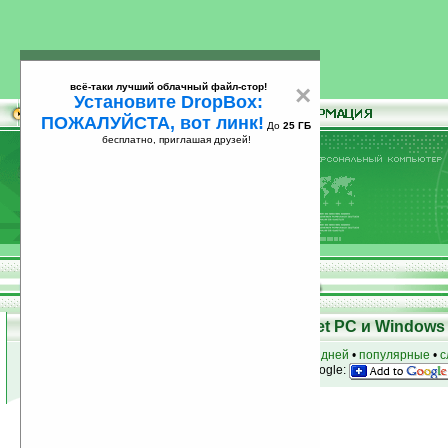
всё-таки лучший облачный файл-стор!
×
Установите DropBox:
ПОЖАЛУЙСТА, вот линк!
До
25 ГБ
бесплатно, приглашая друзей!
Установите
всё-таки лучший облачный файл-стор!
DropBox: ПОЖАЛУЙСТА, вот линк!
До
25
бесплатно, приглашая друзей!
ГБ
Программы для КПК Pocket PC и Windows 
к началу раздела
•
за сегодня
•
за 3 дня
•
за 7 дней
•
популярные
•
с
анонсы программ на email
• наш
на Google:
Условия поиска:
Найдено
Автор программ: Fabrizio Russo
3