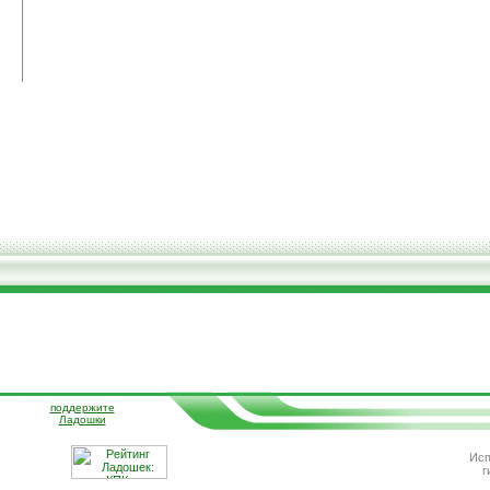
поддержите
Ладошки
Исп
г