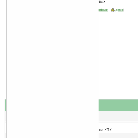
Сортировка по дате, начиная с новых
программы
Стоимость:
все
(отфильтровать:
бесплатные
пробные
демо
)
название
#
короткое описание
1
Notepad v1.4.3
Текстовый редактор
2
Photo Resize v1.0
Изменение разрешения и качества изображений на КПК
3
xmlContactsBackup v1.0