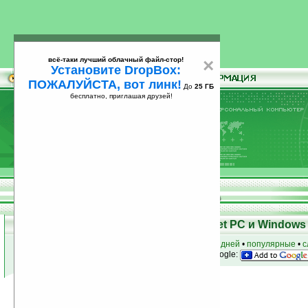
всё-таки лучший облачный файл-стор!
×
Установите DropBox:
ПОЖАЛУЙСТА, вот линк!
До
25 ГБ
бесплатно, приглашая друзей!
Установите
всё-таки лучший облачный файл-стор!
DropBox: ПОЖАЛУЙСТА, вот линк!
До
25
бесплатно, приглашая друзей!
ГБ
Программы для КПК Pocket PC и Windows 
к началу раздела
•
за сегодня
•
за 3 дня
•
за 7 дней
•
популярные
•
с
анонсы программ на email
• наш
на Google:
Условия поиска:
Найдена
Автор программ: TigerTools
1