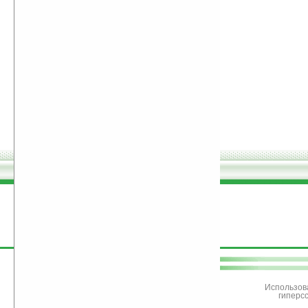
поддержите
Ладошки
Использов
гиперс