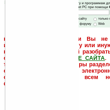
Помогите Ладошкам стать лучше
Поиск по сайту и программам д
своей поддержкой.
Mobile и Pocket PC при помощи
Хочешь футболку?
только по сайту
только
по сайту и форуму
Web
не забывайте, что если Вы не 
использовать или найти ту или ину
как ее настроить и с ней разобрат
свои вопросы в
ФОРУМЕ САЙТА
.
такого характера менеджеры раздел
сайта лично по электрон
ответов\советов давать всем н
физически.