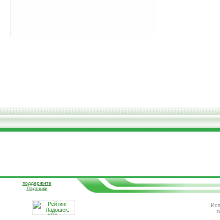
поддержите
Ладошки
Исп
г