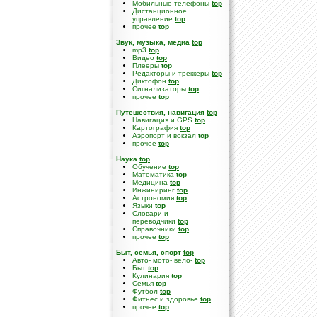
Мобильные телефоны
top
Дистанционное
управление
top
прочее
top
Звук, музыка, медиа
top
mp3
top
Видео
top
Плееры
top
Редакторы и треккеры
top
Диктофон
top
Сигнализаторы
top
прочее
top
Путешествия, навигация
top
Навигация и GPS
top
Картография
top
Аэропорт и вокзал
top
прочее
top
Наука
top
Обучение
top
Математика
top
Медицина
top
Инжиниринг
top
Астрономия
top
Языки
top
Словари и
переводчики
top
Справочники
top
прочее
top
Быт, семья, спорт
top
Авто- мото- вело-
top
Быт
top
Кулинария
top
Семья
top
Футбол
top
Фитнес и здоровье
top
прочее
top