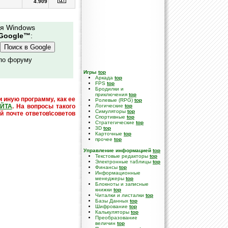
4.909
ля Windows
Google™
:
 по форуму
Игры
top
Аркада
top
FPS
top
Бродилки и
приключения
top
и иную программу, как ее
Ролевые (RPG)
top
ЙТА
. На вопросы такого
Логические
top
Симуляторы
top
й почте ответов\советов
Спортивные
top
Стратегические
top
3D
top
Карточные
top
прочее
top
Управление информацией
top
Текстовые редакторы
top
Электронные таблицы
top
Финансы
top
Информационные
менеджеры
top
Блокноты и записные
книжки
top
Читалки и листалки
top
Базы Данных
top
Шифрование
top
Калькуляторы
top
Преобразование
величин
top