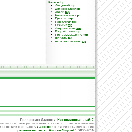
Разное
top
Для детей
top
Для взрослых
top
Хобби
top
Развлечения
top
Приколы
top
Генеалогия
top
Религия
top
Документация
top
Разработчику
top
Программы для PC
top
Шрифты
top
несортированное
top
Поддержите Ладошки
:
Как поддержать сайт?
ользование материалов сайта разрешено только при наличии
иперссылки на страницу
Ладошек
без блокировки индексации
реклама на сайте
Andrew Nugged
© 2000-2015