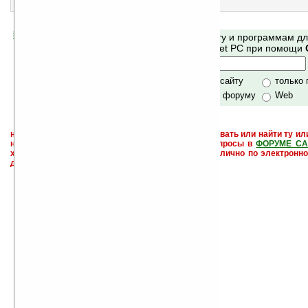
игра «Охота на лис»
Помогите Ладошкам стать лучше
Поиск по сайту и программам д
своей поддержкой.
Mobile и Pocket PC при помощи
Хочешь футболку?
только по сайту
только
по сайту и форуму
Web
не забывайте, что если Вы не знаете как использовать или найти ту ил
настроить и с ней разобраться - пишите свои вопросы в
ФОРУМЕ СА
характера менеджеры разделов или автор сайта лично по электронно
давать всем не успевают физически.