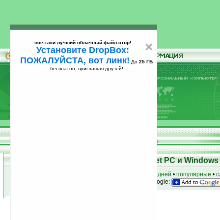
всё-таки лучший облачный файл-стор!
×
Установите DropBox:
ПОЖАЛУЙСТА, вот линк!
До
25 ГБ
бесплатно, приглашая друзей!
Установите
всё-таки лучший облачный файл-стор!
DropBox: ПОЖАЛУЙСТА, вот линк!
До
25
бесплатно, приглашая друзей!
ГБ
Программы для КПК Pocket PC и Windows 
к началу раздела
•
за сегодня
•
за 3 дня
•
за 7 дней
•
популярные
•
с
анонсы программ на email
• наш
на Google:
Условия поиска:
Найдено
Автор программ: RelLab
3