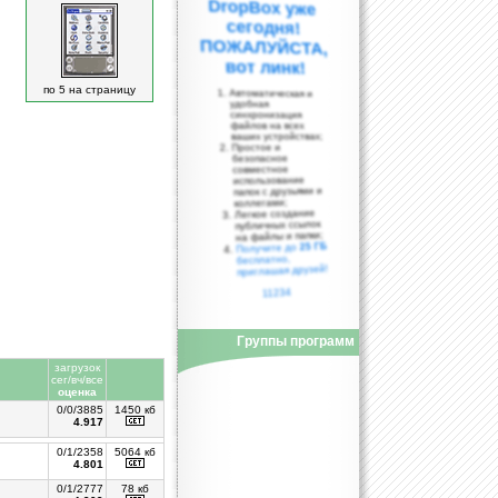
вот линк!
по 5 на страницу
Автоматическая и
удобная
синхронизация
файлов на всех
ваших устройствах;
Простое и
безопасное
совместное
использование
папок с друзьями и
коллегами;
Легкое создание
публичных ссылок
на файлы и папки;
25 ГБ
Получите до
бесплатно,
приглашая друзей!
11234
Группы программ
загрузок
сег/вч/все
оценка
0/0/3885
1450 кб
4.917
0/1/2358
5064 кб
4.801
0/1/2777
78 кб