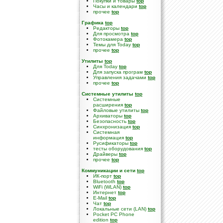
Покупки и товары
top
Часы и календари
top
прочее
top
Графика
top
Редакторы
top
Для просмотра
top
Фотокамера
top
Темы для Today
top
прочее
top
Утилиты
top
Для Today
top
Для запуска програм
top
Управления задачами
top
прочее
top
Системные утилиты
top
Cистемные
расширения
top
Файловые утилиты
top
Архиваторы
top
Безопасность
top
Синхронизация
top
Системная
информация
top
Русификаторы
top
тесты оборудования
top
Драйверы
top
прочее
top
Коммуникации и сети
top
ИК-порт
top
Bluetooth
top
WiFi (WLAN)
top
Интернет
top
E-Mail
top
Чат
top
Локальные сети (LAN)
top
Pocket PC Phone
edition
top