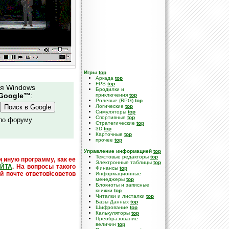
Игры
top
Аркада
top
FPS
top
ля Windows
Бродилки и
Google™
:
приключения
top
Ролевые (RPG)
top
Логические
top
Симуляторы
top
Спортивные
top
 по форуму
Стратегические
top
3D
top
Карточные
top
прочее
top
Управление информацией
top
Текстовые редакторы
top
и иную программу, как ее
Электронные таблицы
top
ЙТА
. На вопросы такого
Финансы
top
й почте ответов\советов
Информационные
менеджеры
top
Блокноты и записные
книжки
top
Читалки и листалки
top
Базы Данных
top
Шифрование
top
Калькуляторы
top
Преобразование
величин
top