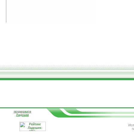
поддержите
Ладошки
Исп
г