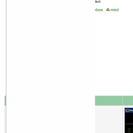
Сортировка по дате, начиная с новых
программа
Стоимость:
все
(отфильтровать:
бесплатные
пробные
демо
)
название
#
короткое описание
1
PocketMVP v0.8.011804
Видеоплеер
загрузок (сег/вчера/всего): 0/1/17190,
оценка: 3.692, 26 голосов,
размер:
1489 кб