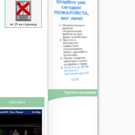
вот линк!
по 15 на страницу
Автоматическая и
удобная
синхронизация
файлов на всех
ваших устройствах;
Простое и
безопасное
совместное
использование
папок с друзьями и
коллегами;
Легкое создание
публичных ссылок
на файлы и папки;
25 ГБ
Получите до
бесплатно,
приглашая друзей!
11234
Группы программ
скриншот