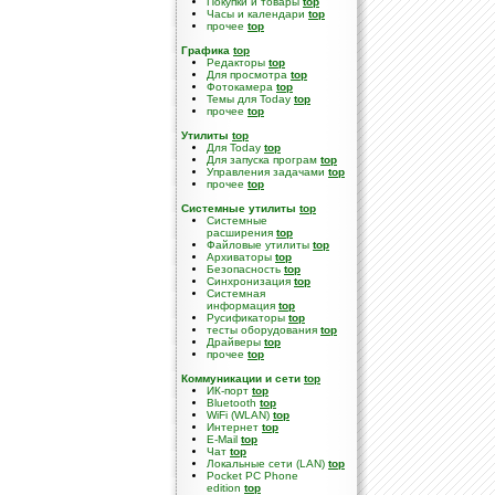
Покупки и товары
top
Часы и календари
top
прочее
top
Графика
top
Редакторы
top
Для просмотра
top
Фотокамера
top
Темы для Today
top
прочее
top
Утилиты
top
Для Today
top
Для запуска програм
top
Управления задачами
top
прочее
top
Системные утилиты
top
Cистемные
расширения
top
Файловые утилиты
top
Архиваторы
top
Безопасность
top
Синхронизация
top
Системная
информация
top
Русификаторы
top
тесты оборудования
top
Драйверы
top
прочее
top
Коммуникации и сети
top
ИК-порт
top
Bluetooth
top
WiFi (WLAN)
top
Интернет
top
E-Mail
top
Чат
top
Локальные сети (LAN)
top
Pocket PC Phone
edition
top