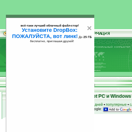
всё-таки лучший облачный файл-стор!
×
Установите DropBox:
ПОЖАЛУЙСТА, вот линк!
До
25 ГБ
бесплатно, приглашая друзей!
Установите
всё-таки лучший облачный файл-стор!
DropBox: ПОЖАЛУЙСТА, вот линк!
До
25
бесплатно, приглашая друзей!
ГБ
Программы для КПК Pocket PC и Windows 
к началу раздела
•
за сегодня
•
за 3 дня
•
за 7 дней
•
популярные
•
с
анонсы программ на email
• наш
на Google:
Условия поиска:
Найдена
Автор программ: Gottahavit
1