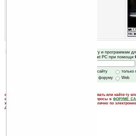
Помогите Ладошкам стать лучше
Поиск по сайту и программам д
своей поддержкой.
Mobile и Pocket PC при помощи
Хочешь футболку?
только по сайту
только
по сайту и форуму
Web
не забывайте, что если Вы не знаете как использовать или найти ту ил
настроить и с ней разобраться - пишите свои вопросы в
ФОРУМЕ СА
характера менеджеры разделов или автор сайта лично по электронно
давать всем не успевают физически.