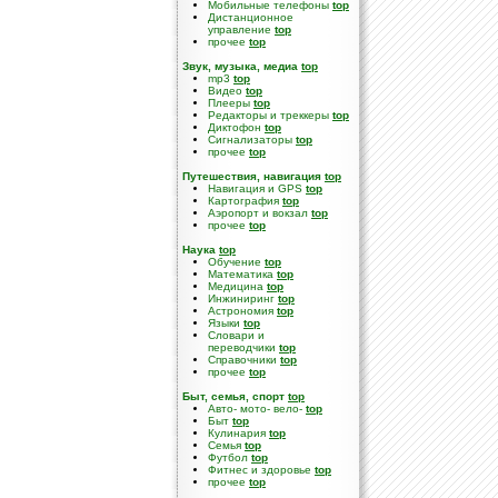
Мобильные телефоны
top
Дистанционное
управление
top
прочее
top
Звук, музыка, медиа
top
mp3
top
Видео
top
Плееры
top
Редакторы и треккеры
top
Диктофон
top
Сигнализаторы
top
прочее
top
Путешествия, навигация
top
Навигация и GPS
top
Картография
top
Аэропорт и вокзал
top
прочее
top
Наука
top
Обучение
top
Математика
top
Медицина
top
Инжиниринг
top
Астрономия
top
Языки
top
Словари и
переводчики
top
Справочники
top
прочее
top
Быт, семья, спорт
top
Авто- мото- вело-
top
Быт
top
Кулинария
top
Семья
top
Футбол
top
Фитнес и здоровье
top
прочее
top