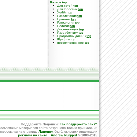
Разное
top
Для детей
top
Для взрослых
top
Хобби
top
Развлечения
top
Приколы
top
Генеалогия
top
Религия
top
Документация
top
Разработчику
top
Программы для PC
top
Шрифты
top
несортированное
top
Поддержите Ладошки
:
Как поддержать сайт?
ользование материалов сайта разрешено только при наличии
иперссылки на страницу
Ладошек
без блокировки индексации
реклама на сайте
Andrew Nugged
© 2000-2015