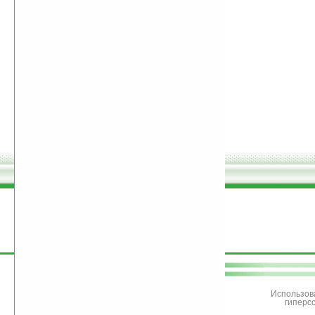
поддержите
Ладошки
Использов
гиперс