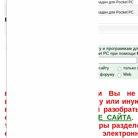
Еще один из вариантов менеджера запущенных задач для Pocket PC
15
Switch v1.25 (ARM)
Еще один из вариантов менеджера запущенных задач для Pocket PC
навигация:
1..
Помогите Ладошкам стать лучше
Поиск по сайту и программам д
своей поддержкой.
Mobile и Pocket PC при помощи
Хочешь футболку?
только по сайту
только
по сайту и форуму
Web
не забывайте, что если Вы не 
использовать или найти ту или ину
как ее настроить и с ней разобрат
свои вопросы в
ФОРУМЕ САЙТА
.
такого характера менеджеры раздел
сайта лично по электрон