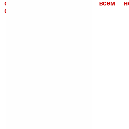
ответов\советов давать всем н
физически.