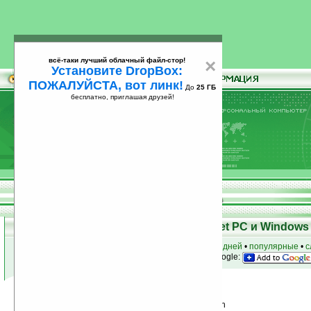
всё-таки лучший облачный файл-стор!
×
Установите DropBox:
ПОЖАЛУЙСТА, вот линк!
До
25 ГБ
бесплатно, приглашая друзей!
Установите
всё-таки лучший облачный файл-стор!
DropBox: ПОЖАЛУЙСТА, вот линк!
До
25
бесплатно, приглашая друзей!
ГБ
Программы для КПК Pocket PC и Windows 
к началу раздела
•
за сегодня
•
за 3 дня
•
за 7 дней
•
популярные
•
с
анонсы программ на email
• наш
на Google:
Условия поиска:
Найдено
Автор программ: Harald-Renй Flasch
26