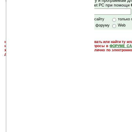
Поиск по сайту и программам д
своей поддержкой.
Mobile и Pocket PC при помощи
Хочешь футболку?
только по сайту
только
по сайту и форуму
Web
не забывайте, что если Вы не знаете как использовать или найти ту ил
настроить и с ней разобраться - пишите свои вопросы в
ФОРУМЕ СА
характера менеджеры разделов или автор сайта лично по электронно
давать всем не успевают физически.