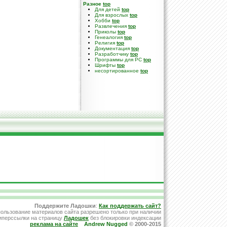
Разное
top
Для детей
top
Для взрослых
top
Хобби
top
Развлечения
top
Приколы
top
Генеалогия
top
Религия
top
Документация
top
Разработчику
top
Программы для PC
top
Шрифты
top
несортированное
top
Поддержите Ладошки
:
Как поддержать сайт?
ользование материалов сайта разрешено только при наличии
иперссылки на страницу
Ладошек
без блокировки индексации
реклама на сайте
Andrew Nugged
© 2000-2015