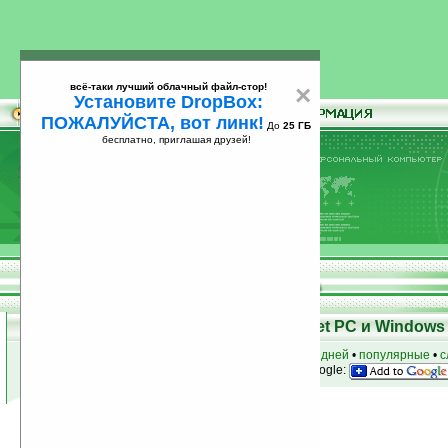
всё-таки лучший облачный файл-стор!
×
Установите DropBox:
ПОЖАЛУЙСТА, вот линк!
До
25 ГБ
бесплатно, приглашая друзей!
Установите
всё-таки лучший облачный файл-стор!
DropBox: ПОЖАЛУЙСТА, вот линк!
До
25
бесплатно, приглашая друзей!
ГБ
Программы для КПК Pocket PC и Windows 
к началу раздела
•
за сегодня
•
за 3 дня
•
за 7 дней
•
популярные
•
с
анонсы программ на email
• наш
на Google:
Условия поиска:
Найдено
Автор программ: pocketMax
12