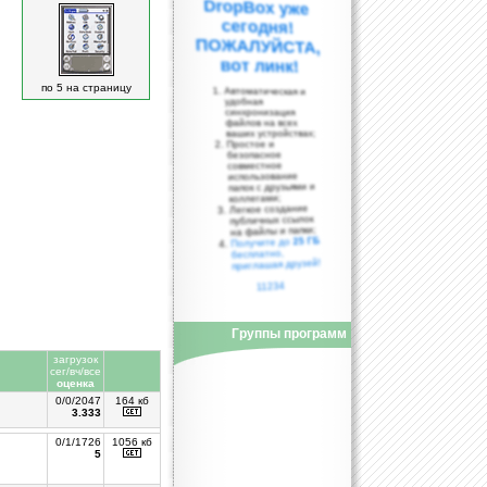
вот линк!
по 5 на страницу
Автоматическая и
удобная
синхронизация
файлов на всех
ваших устройствах;
Простое и
безопасное
совместное
использование
папок с друзьями и
коллегами;
Легкое создание
публичных ссылок
на файлы и папки;
25 ГБ
Получите до
бесплатно,
приглашая друзей!
11234
Группы программ
загрузок
сег/вч/все
оценка
0/0/2047
164 кб
3.333
0/1/1726
1056 кб
5