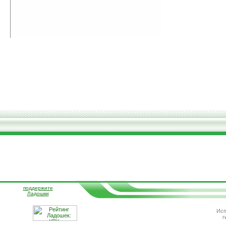
поддержите
Ладошки
Исп
г