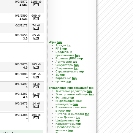
0/0/5572
1166 кб
4.682
0/1/5590
609 кб
4.636
0/2/1172
74 кб
--
0/0/1656
65 кб
3.5
Игры
top
Аркада
top
FPS
top
Бродилки и
приключения
top
Ролевые (RPG)
top
Логические
top
0/0/2070
163 кб
Симуляторы
top
4.5
Спортивные
top
Стратегические
top
0/0/1086
281 кб
3D
top
--
Карточные
top
прочее
top
0/1/1490
13 кб
3
Управление информацией
top
Текстовые редакторы
top
0/0/3267
41 кб
Электронные таблицы
top
4.5
Финансы
top
Информационные
0/0/1679
14 кб
менеджеры
top
4
Блокноты и записные
книжки
top
Читалки и листалки
top
0/0/1384
104 кб
Базы Данных
top
--
Шифрование
top
Калькуляторы
top
Преобразование
величин
top