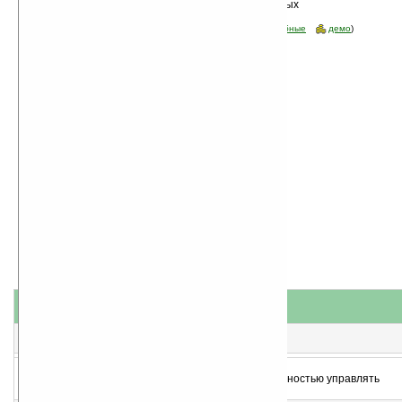
Сортировка по дате, начиная с новых
программ
Стоимость:
все
(отфильтровать:
бесплатные
пробные
демо
)
название
#
короткое описание
1
alarmPal v1.73
Напомилка для Pocket PC
2
phoneAlarm Lite (Pocket PC) v3.04
Плагин для Today, который даст возможность полностью управлять
телефонным модулем