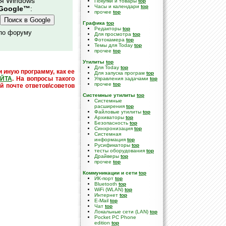
ля Windows
Покупки и товары
top
Часы и календари
top
Google™
:
прочее
top
Графика
top
Редакторы
top
 по форуму
Для просмотра
top
Фотокамера
top
Темы для Today
top
прочее
top
Утилиты
top
Для Today
top
и иную программу, как ее
Для запуска програм
top
ЙТА
. На вопросы такого
Управления задачами
top
прочее
top
й почте ответов\советов
Системные утилиты
top
Cистемные
расширения
top
Файловые утилиты
top
Архиваторы
top
Безопасность
top
Синхронизация
top
Системная
информация
top
Русификаторы
top
тесты оборудования
top
Драйверы
top
прочее
top
Коммуникации и сети
top
ИК-порт
top
Bluetooth
top
WiFi (WLAN)
top
Интернет
top
E-Mail
top
Чат
top
Локальные сети (LAN)
top
Pocket PC Phone
edition
top