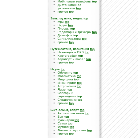
Мобильные телефоны
top
Дистанционное
управление
top
прочее
top
Звук, музыка, медиа
top
mp3
top
Видео
top
Плееры
top
Редакторы и треккеры
top
Диктофон
top
Сигнализаторы
top
прочее
top
Путешествия, навигация
top
Навигация и GPS
top
Картография
top
Аэропорт и вокзал
top
прочее
top
Наука
top
Обучение
top
Математика
top
Медицина
top
Инжиниринг
top
Астрономия
top
Языки
top
Словари и
переводчики
top
Справочники
top
прочее
top
Быт, семья, спорт
top
Авто- мото- вело-
top
Быт
top
Кулинария
top
Семья
top
Футбол
top
Фитнес и здоровье
top
прочее
top