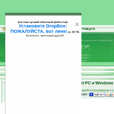
всё-таки лучший облачный файл-стор!
×
Установите DropBox:
ПОЖАЛУЙСТА, вот линк!
До
25 ГБ
бесплатно, приглашая друзей!
Установите
всё-таки лучший облачный файл-стор!
DropBox: ПОЖАЛУЙСТА, вот линк!
До
25
бесплатно, приглашая друзей!
ГБ
Программы для КПК Pocket PC и Windows 
к началу раздела
•
за сегодня
•
за 3 дня
•
за 7 дней
•
популярные
•
с
анонсы программ на email
• наш
на Google:
Условия поиска:
Найдено
Группа: Игры
635