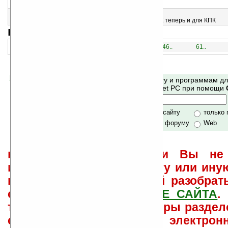
Цель пазла — сделать все квадраты синими
15
SYBERIA v1.2
Лучшая приключенческая игра в 2002 году для ПК теперь и для КПК
навигация:
1..
16..
31..
46..
61..
Помогите Ладошкам стать лучше
Поиск по сайту и программам д
своей поддержкой.
Mobile и Pocket PC при помощи
Хочешь футболку?
только по сайту
только
по сайту и форуму
Web
не забывайте, что если Вы не 
использовать или найти ту или ину
как ее настроить и с ней разобрат
свои вопросы в
ФОРУМЕ САЙТА
.
такого характера менеджеры раздел
сайта лично по электрон