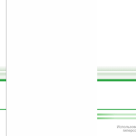
поддержите
Ладошки
Использов
гиперс