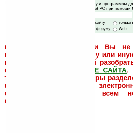
Помогите Ладошкам стать лучше
Поиск по сайту и программам д
своей поддержкой.
Mobile и Pocket PC при помощи
Хочешь футболку?
только по сайту
только
по сайту и форуму
Web
не забывайте, что если Вы не 
использовать или найти ту или ину
как ее настроить и с ней разобрат
свои вопросы в
ФОРУМЕ САЙТА
.
такого характера менеджеры раздел
сайта лично по электрон
ответов\советов давать всем н
физически.