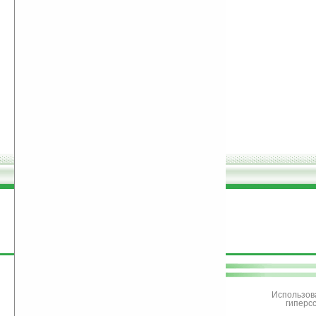
поддержите
Ладошки
Использов
гиперс