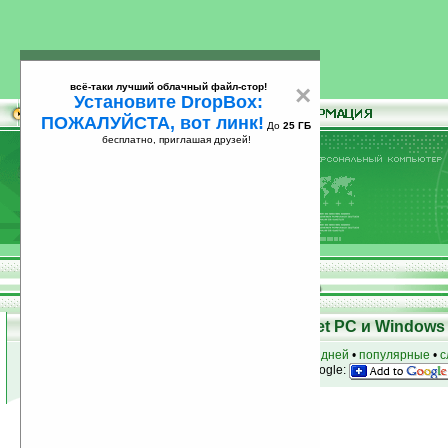
всё-таки лучший облачный файл-стор!
×
Установите DropBox:
ПОЖАЛУЙСТА, вот линк!
До
25 ГБ
бесплатно, приглашая друзей!
Установите
всё-таки лучший облачный файл-стор!
DropBox: ПОЖАЛУЙСТА, вот линк!
До
25
бесплатно, приглашая друзей!
ГБ
Программы для КПК Pocket PC и Windows 
к началу раздела
•
за сегодня
•
за 3 дня
•
за 7 дней
•
популярные
•
с
анонсы программ на email
• наш
на Google:
Условия поиска:
Найдена
Автор программ: 2daysoft
1