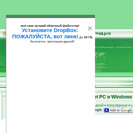
всё-таки лучший облачный файл-стор!
×
Установите DropBox:
ПОЖАЛУЙСТА, вот линк!
До
25 ГБ
бесплатно, приглашая друзей!
Установите
всё-таки лучший облачный файл-стор!
DropBox: ПОЖАЛУЙСТА, вот линк!
До
25
бесплатно, приглашая друзей!
ГБ
Программы для КПК Pocket PC и Windows 
к началу раздела
•
за сегодня
•
за 3 дня
•
за 7 дней
•
популярные
•
с
анонсы программ на email
• наш
на Google:
Условия поиска:
Найдено
Автор программ: 2daysoft
0