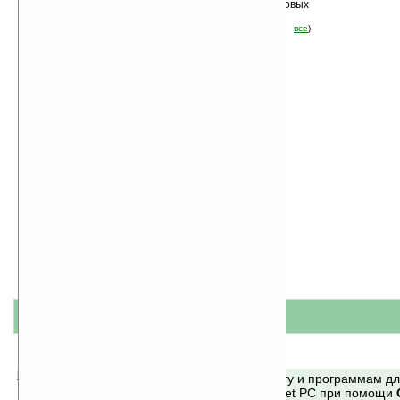
Сортировка по дате, начиная с новых
программ
Стоимость:
бесплатные
(отфильтровать:
пробные
демо
все
)
название
#
короткое описание
Помогите Ладошкам стать лучше
Поиск по сайту и программам д
своей поддержкой.
Mobile и Pocket PC при помощи