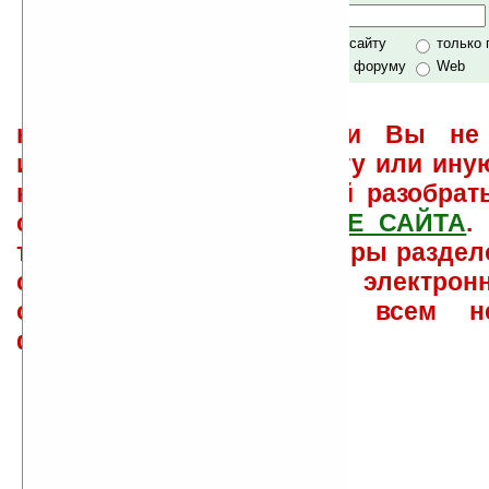
Хочешь футболку?
только по сайту
только
по сайту и форуму
Web
не забывайте, что если Вы не 
использовать или найти ту или ину
как ее настроить и с ней разобрат
свои вопросы в
ФОРУМЕ САЙТА
.
такого характера менеджеры раздел
сайта лично по электрон
ответов\советов давать всем н
физически.