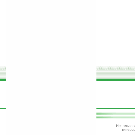
поддержите
Ладошки
Использов
гиперс