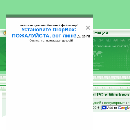
всё-таки лучший облачный файл-стор!
×
Установите DropBox:
ПОЖАЛУЙСТА, вот линк!
До
25 ГБ
бесплатно, приглашая друзей!
Установите
всё-таки лучший облачный файл-стор!
DropBox: ПОЖАЛУЙСТА, вот линк!
До
25
бесплатно, приглашая друзей!
ГБ
Программы для КПК Pocket PC и Windows 
к началу раздела
•
за сегодня
•
за 3 дня
•
за 7 дней
•
популярные
•
с
анонсы программ на email
• наш
на Google:
Условия поиска:
Найдено
Группа: Наука / Обучение
55