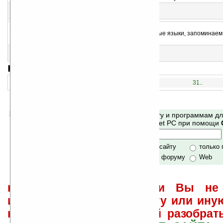
13
Amus'Art v0.2.1
Программа для создания заметок и рисования
14
TestLNG v2.0
Программа в помощь тем, кто изучает иностранные языки, запоминаем
слова
15
Taiyoukei v2.06 (ARM/XScale)
Справочник солнечной системы
навигация:
1..
16..
31..
Помогите Ладошкам стать лучше
Поиск по сайту и программам д
своей поддержкой.
Mobile и Pocket PC при помощи
Хочешь футболку?
только по сайту
только
по сайту и форуму
Web
не забывайте, что если Вы не 
использовать или найти ту или ину
как ее настроить и с ней разобрат