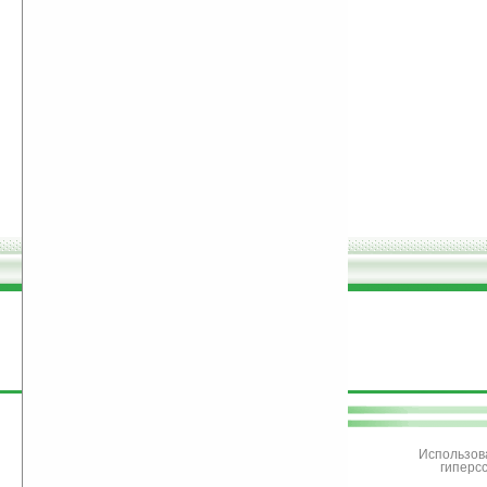
поддержите
Ладошки
Использов
гиперс