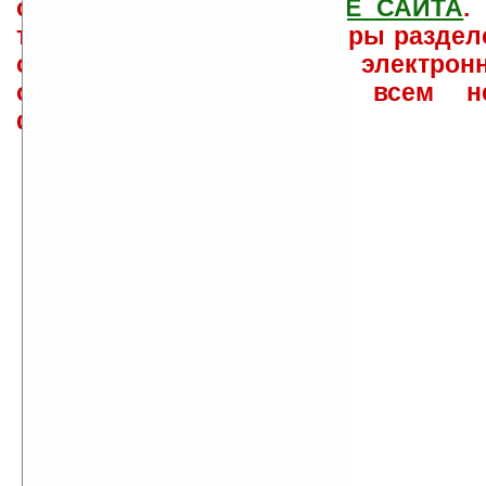
свои вопросы в
ФОРУМЕ САЙТА
.
такого характера менеджеры раздел
сайта лично по электрон
ответов\советов давать всем н
физически.