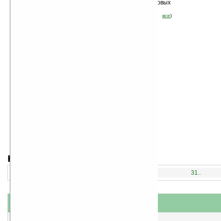
Сортировка по дате, начиная с новых
программ
Стоимость:
бесплатные
(отфильтровать:
пробные
демо
все
)
навигация:
1..
16..
31..
название
#
короткое описание
1
FullRecall v1.3.41