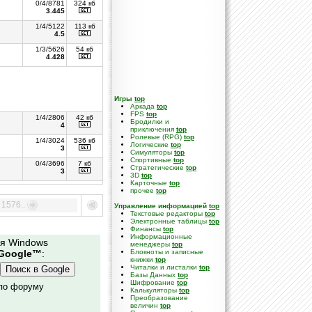
0/4/8781
324 кб
3.445
1/4/5122
113 кб
4.5
1/3/5626
54 кб
4.428
Игры
top
Аркада
top
FPS
top
1/4/2806
42 кб
Бродилки и
4
приключения
top
Ролевые (RPG)
top
1/4/3024
536 кб
Логические
top
3
Симуляторы
top
Спортивные
top
0/4/3696
7 кб
Стратегические
top
3
3D
top
Карточные
top
прочее
top
1576..
Управление информацией
top
Текстовые редакторы
top
Электронные таблицы
top
Финансы
top
Информационные
ля Windows
менеджеры
top
Google™
:
Блокноты и записные
книжки
top
Читалки и листалки
top
Базы Данных
top
Шифрование
top
 по форуму
Калькуляторы
top
Преобразование
величин
top