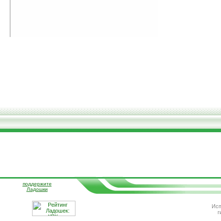
поддержите
Ладошки
Исп
г