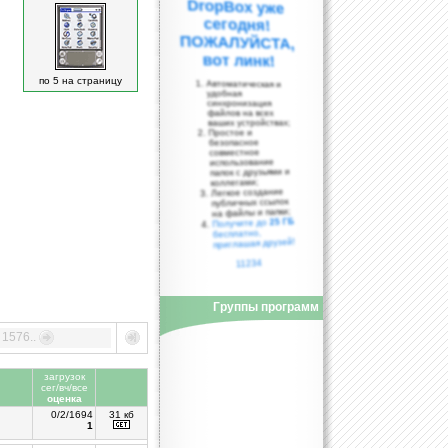
вот линк!
по 5 на страницу
Автоматическая и
удобная
синхронизация
файлов на всех
ваших устройствах;
Простое и
безопасное
совместное
использование
папок с друзьями и
коллегами;
Легкое создание
публичных ссылок
на файлы и папки;
25 ГБ
Получите до
бесплатно,
приглашая друзей!
11234
Группы программ
1576..
загрузок
сег/вч/все
оценка
0/2/1694
31 кб
1