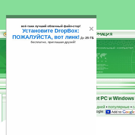
всё-таки лучший облачный файл-стор!
×
Установите DropBox:
ПОЖАЛУЙСТА, вот линк!
До
25 ГБ
бесплатно, приглашая друзей!
Установите
всё-таки лучший облачный файл-стор!
DropBox: ПОЖАЛУЙСТА, вот линк!
До
25
бесплатно, приглашая друзей!
ГБ
Программы для КПК Pocket PC и Windows 
к началу раздела
•
за сегодня
•
за 3 дня
•
за 7 дней
•
популярные
•
с
анонсы программ на email
• наш
на Google:
Условия поиска:
Найдено
Группа: Игры
1582