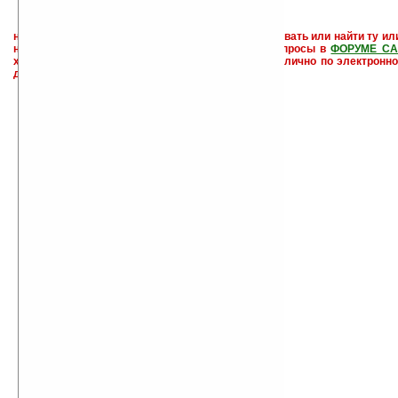
не забывайте, что если Вы не знаете как использовать или найти ту ил
настроить и с ней разобраться - пишите свои вопросы в
ФОРУМЕ СА
характера менеджеры разделов или автор сайта лично по электронно
давать всем не успевают физически.