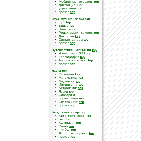
Мобильные телефоны
top
Дистанционное
управление
top
прочее
top
Звук, музыка, медиа
top
mp3
top
Видео
top
Плееры
top
Редакторы и треккеры
top
Диктофон
top
Сигнализаторы
top
прочее
top
Путешествия, навигация
top
Навигация и GPS
top
Картография
top
Аэропорт и вокзал
top
прочее
top
Наука
top
Обучение
top
Математика
top
Медицина
top
Инжиниринг
top
Астрономия
top
Языки
top
Словари и
переводчики
top
Справочники
top
прочее
top
Быт, семья, спорт
top
Авто- мото- вело-
top
Быт
top
Кулинария
top
Семья
top
Футбол
top
Фитнес и здоровье
top
прочее
top