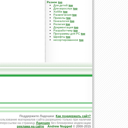
Разное
top
Для детей
top
Для взрослых
top
Хобби
top
Развлечения
top
Приколы
top
Генеалогия
top
Религия
top
Документация
top
Разработчику
top
Программы для PC
top
Шрифты
top
несортированное
top
Поддержите Ладошки
:
Как поддержать сайт?
ользование материалов сайта разрешено только при наличии
иперссылки на страницу
Ладошек
без блокировки индексации
реклама на сайте
Andrew Nugged
© 2000-2015