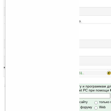
1577
Chess v2.0
Шахматы. Шахматы. Ш...
1578
MineSweeper
Классический сапер
1579
GemSwap v1.0
Знаете что такое Bejeweled? Теперь бесплатно.
1580
Rubik cube v1.0
Кубик Рубика
1581
Free Pong v1.0.0
Пинг-понг для Pocket PC
1582
Armor Game v1.0
Танчики — почти как на ПМК
навигация:
1531..
1546..
1561..
Помогите Ладошкам стать лучше
Поиск по сайту и программам д
своей поддержкой.
Mobile и Pocket PC при помощи
Хочешь футболку?
только по сайту
только
по сайту и форуму
Web