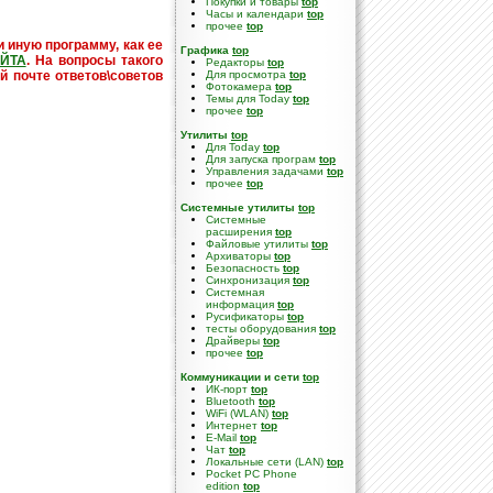
Покупки и товары
top
Часы и календари
top
прочее
top
и иную программу, как ее
Графика
top
ЙТА
. На вопросы такого
Редакторы
top
й почте ответов\советов
Для просмотра
top
Фотокамера
top
Темы для Today
top
прочее
top
Утилиты
top
Для Today
top
Для запуска програм
top
Управления задачами
top
прочее
top
Системные утилиты
top
Cистемные
расширения
top
Файловые утилиты
top
Архиваторы
top
Безопасность
top
Синхронизация
top
Системная
информация
top
Русификаторы
top
тесты оборудования
top
Драйверы
top
прочее
top
Коммуникации и сети
top
ИК-порт
top
Bluetooth
top
WiFi (WLAN)
top
Интернет
top
E-Mail
top
Чат
top
Локальные сети (LAN)
top
Pocket PC Phone
edition
top