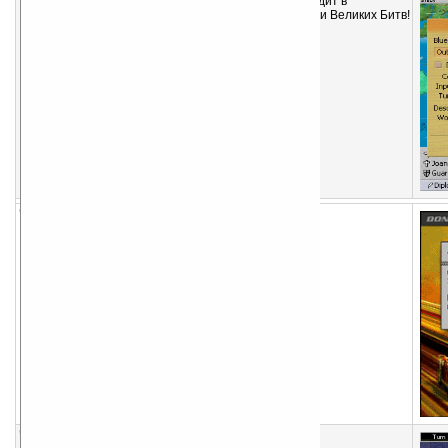
Пошаговая стратегия, действие которой происходит в
средневековом мире, во времена могучих лордов и Великих Битв!
загрузок (сег/вчера/всего): 0/0/2328,
оценка: 4, 3 голоса,
размер:
2378 кб
92
Done In 50 Seconds v1.140
Уложиться в 50 секунд
загрузок (сег/вчера/всего): 0/0/1782,
оценка: 1, 1 голос,
размер:
2004 кб
93
Pocket War v1.71