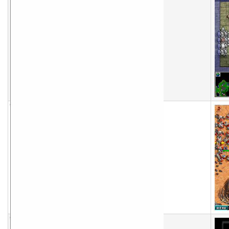
Пошаговая стратегия
загрузок (сег/вчера/всего): 0/1/2573,
оценка: 4.75, 4 голоса,
размер:
4607 кб
94
Warfare Incorporated v1.2
Стратегическая игра типа Command&Conquire
загрузок (сег/вчера/всего): 0/0/9422,
оценка: 4.339, 56 голосов,
размер:
6836 кб
95
Gaxian Tri Ball for Pocket PC v1.01
Игра связкой из трех шаров