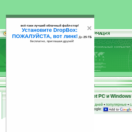
всё-таки лучший облачный файл-стор!
×
Установите DropBox:
ПОЖАЛУЙСТА, вот линк!
До
25 ГБ
бесплатно, приглашая друзей!
Установите
всё-таки лучший облачный файл-стор!
DropBox: ПОЖАЛУЙСТА, вот линк!
До
25
бесплатно, приглашая друзей!
ГБ
Программы для КПК Pocket PC и Windows 
к началу раздела
•
за сегодня
•
за 3 дня
•
за 7 дней
•
популярные
•
с
анонсы программ на email
• наш
на Google:
Условия поиска:
Найдено
Группа: Игры / Стратегические
144