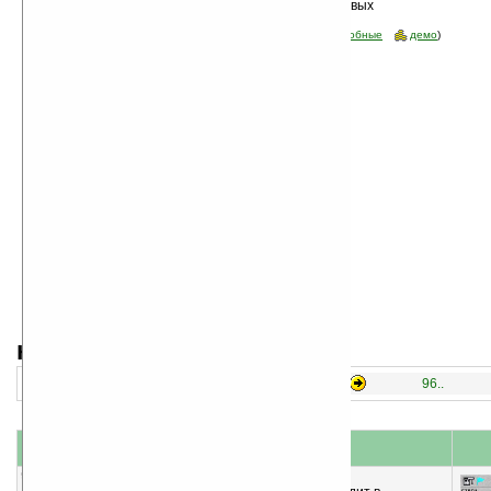
Сортировка по дате, начиная с новых
программы
Стоимость:
все
(отфильтровать:
бесплатные
пробные
демо
)
навигация:
91..
76..
81..
86..
96..
название
#
короткое описание
91
Warring Nations: Medieval Heroes v1.1