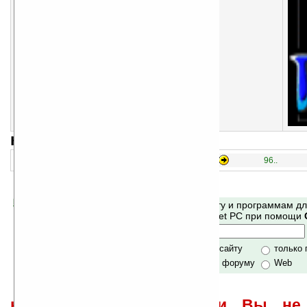
загрузок (сег/вчера/всего): 0/0/1487,
оценка: 5, 1 голос,
размер:
4170 кб
навигация:
91..
76..
81..
86..
96..
Помогите Ладошкам стать лучше
Поиск по сайту и программам д
своей поддержкой.
Mobile и Pocket PC при помощи
Хочешь футболку?
только по сайту
только
по сайту и форуму
Web
не забывайте, что если Вы не 