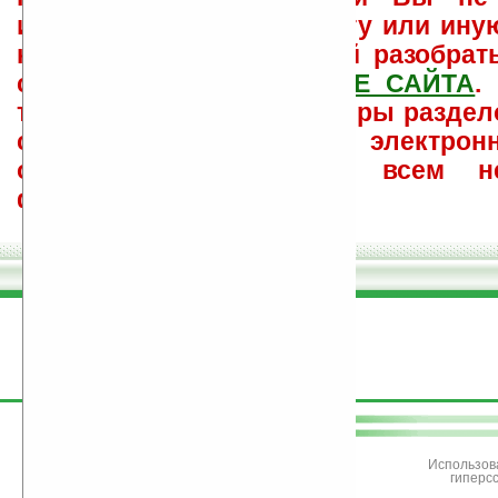
использовать или найти ту или ину
как ее настроить и с ней разобрат
свои вопросы в
ФОРУМЕ САЙТА
.
такого характера менеджеры раздел
сайта лично по электрон
ответов\советов давать всем н
физически.
поддержите
Ладошки
Использов
гиперс