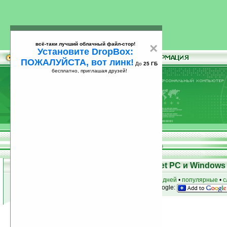
всё-таки лучший облачный файл-стор!
×
Установите DropBox:
ПОЖАЛУЙСТА, вот линк!
До
25 ГБ
бесплатно, приглашая друзей!
Установите
всё-таки лучший облачный файл-стор!
DropBox: ПОЖАЛУЙСТА, вот линк!
До
25
бесплатно, приглашая друзей!
ГБ
Программы для КПК Pocket PC и Windows 
к началу раздела
•
за сегодня
•
за 3 дня
•
за 7 дней
•
популярные
•
с
анонсы программ на email
• наш
на Google:
Условия поиска:
Найдено
Группа: Игры
1582