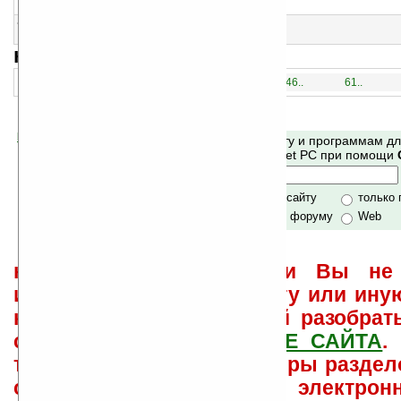
Крестики-нолики
45
Smart Mahjongg v2.4.0.0
Китайская игра Маджонг
навигация:
31..
1..
16..
46..
61..
Помогите Ладошкам стать лучше
Поиск по сайту и программам д
своей поддержкой.
Mobile и Pocket PC при помощи
Хочешь футболку?
только по сайту
только
по сайту и форуму
Web
не забывайте, что если Вы не 
использовать или найти ту или ину
как ее настроить и с ней разобрат
свои вопросы в
ФОРУМЕ САЙТА
.
такого характера менеджеры раздел
сайта лично по электрон