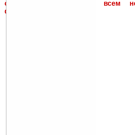
ответов\советов давать всем н
физически.