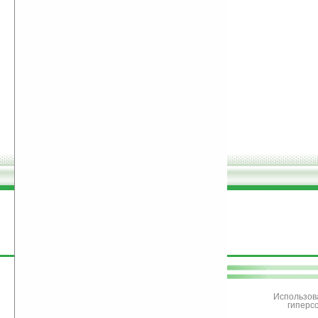
поддержите
Ладошки
Использов
гиперс