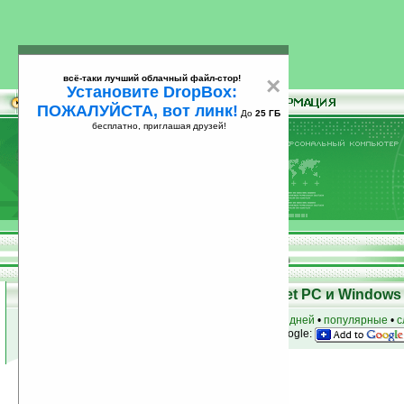
всё-таки лучший облачный файл-стор!
×
Установите DropBox:
ПОЖАЛУЙСТА, вот линк!
До
25 ГБ
бесплатно, приглашая друзей!
Установите
всё-таки лучший облачный файл-стор!
DropBox: ПОЖАЛУЙСТА, вот линк!
До
25
бесплатно, приглашая друзей!
ГБ
Программы для КПК Pocket PC и Windows 
к началу раздела
•
за сегодня
•
за 3 дня
•
за 7 дней
•
популярные
•
с
анонсы программ на email
• наш
на Google:
Условия поиска:
Найдено
Группа: Игры
1582