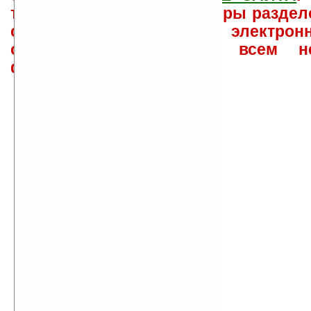
такого характера менеджеры раздел
сайта лично по электрон
ответов\советов давать всем н
физически.