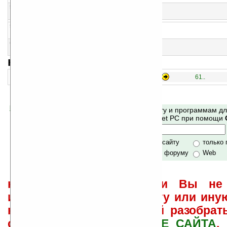
58
Tripeaks Solitaire v1.0.6.0
Пасьянс
59
MEaster Egg v1.0 (W)QVGA
Нарядите пасхальное яйцо
60
Touchtris v1.00
Тетрис с управлением пальцами
навигация:
46..
1..
16..
31..
61..
Помогите Ладошкам стать лучше
Поиск по сайту и программам д
своей поддержкой.
Mobile и Pocket PC при помощи
Хочешь футболку?
только по сайту
только
по сайту и форуму
Web
не забывайте, что если Вы не 
использовать или найти ту или ину
как ее настроить и с ней разобрат
свои вопросы в
ФОРУМЕ САЙТА
.