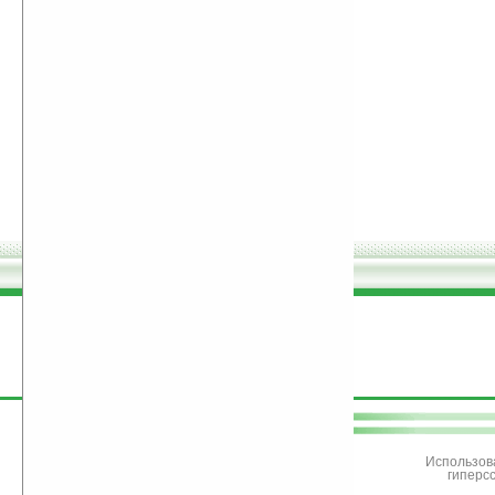
поддержите
Ладошки
Использов
гиперс